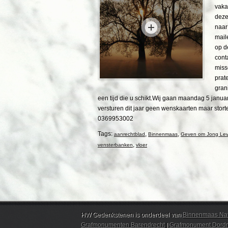
vaka
deze
naar
mail
op d
cont
miss
prat
gran
een tijd die u schikt.Wij gaan maandag 5 januar
versturen dit jaar geen wenskaarten maar sto
0369953002
Tags:
,
,
aanrechtblad
Binnenmaas
Geven om Jong Le
,
vensterbanken
vloer
HW Gedenkstenen is onderdeel van
Binnenmaas Nat
Grafmonumenten Barendrecht
|
Grafmonument Dordr