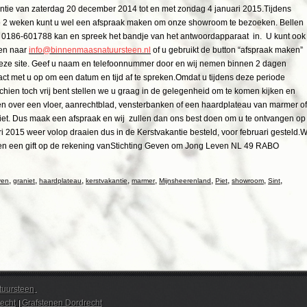
ntie van zaterdag 20 december 2014 tot en met zondag 4 januari 2015.Tijdens
 2 weken kunt u wel een afspraak maken om onze showroom te bezoeken. Bellen
 0186-601788 kan en spreek het bandje van het antwoordapparaat in. U kunt ook
en naar
info@binnenmaasnatuursteen.nl
of u gebruikt de button “afspraak maken”
eze site. Geef u naam en telefoonnummer door en wij nemen binnen 2 dagen
act met u op om een datum en tijd af te spreken.Omdat u tijdens deze periode
chien toch vrij bent stellen we u graag in de gelegenheid om te komen kijken en
en over een vloer, aanrechtblad, vensterbanken of een haardplateau van marmer of
iet. Dus maak een afspraak en wij zullen dan ons best doen om u te ontvangen op
i 2015 weer volop draaien dus in de Kerstvakantie besteld, voor februari gesteld.W
rten een gift op de rekening vanStichting Geven om Jong Leven NL 49 RABO
,
,
,
,
,
,
,
,
,
ven
graniet
haardplateau
kerstvakantie
marmer
Mijnsheerenland
Piet
showroom
Sint
uursteen
.
echt
|
Grafstenen Dordrecht