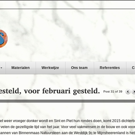
Materialen
Werkwijze
Ons team
Referenties
C
Post 31 of 39
et weer vroeger donker wordt en Sint en Piet hun rondes doen, komt 2015 dichterbi
 velen de gezelligste tijd van het jaar. Voor veel vakmensen in de bouw en ook voo
annen van Binnenmaas Natuursteen aan de Westdijk 9c te Mijnsheerenland is het