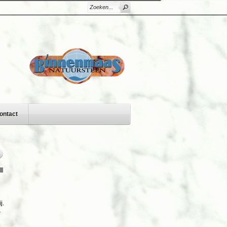
ontact
j.
r