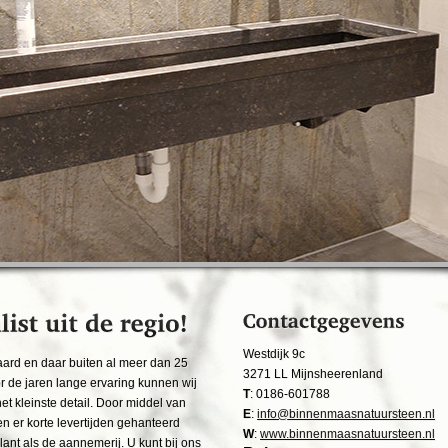
Westdijk 9c
ard en daar buiten al meer dan 25
3271 LL Mijnsheerenland
r de jaren lange ervaring kunnen wij
T
: 0186-
601788
t kleinste detail. Door middel van
E
:
info@binnenmaasnatuursteen.nl
n er korte levertijden gehanteerd
W
:
www.binnenmaasnatuursteen.nl
lant als de aannemerij. U kunt bij ons