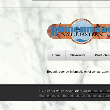
Home
Showroom
Producten
Bedankt voor uw informatie en/of contact aanvr
HW Gedenkstenen is onderdeel van
Binnenmaas Nat
Grafmonumenten Barendrecht
|
Grafmonument Dordr